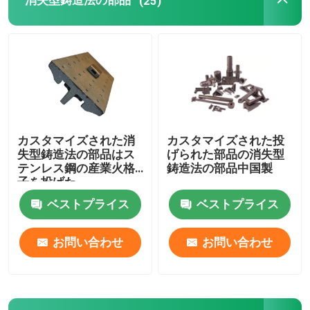
消失型鋳造法の部品
(25)
宇宙航空消失型鋳造法
電力の付属品
CNCフライス部品
カスタマイズされた消
カスタマイズされた投
失型鋳造法の部品はス
げられた部品の消失型
CNCは部品を回した
テンレス鋼の産業火格
鋳造法の部品中国製
子を投げた
ベストプライス
ベストプライス
CNCの回転製粉の部品
お問い合わせ
お問い合わせ