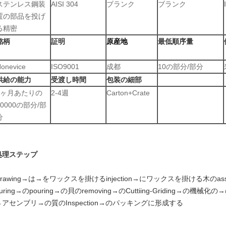
ステンレス鋼装
AISI 304
ブランク
ブランク
置の部品を投げ
る精密
銘柄
証明
原産地
最低順序量
onevice
ISO9001
成都
10の部分/部分
供給の能力
受渡し時間
包装の細部
1ヶ月あたりの
2-4週
Carton+Crate
20000の部分/部
分
処理ステップ
Drawing→は→をワックスを掛けるinjection→にワックスを掛ける木のassem
buring→のpouring→の貝のremoving→のCuttiing-Griding
→アセンブリ→の質のInspection→のパッキングに形成する