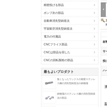
精密投げる部品
ポンプ弁の部品
自動車消失型鋳造法
宇宙航空消失型鋳造法
電力の付属品
材
CNCフライス部品
サ
CNCは部品を回した
CNCの回転製粉の部品
投
ハ
最もよいプロダクト
無くなったワックスの精密ステンレ
ス鋼の消失型鋳造法の鋳物場
鋳物場のステンレス鋼の消失型鋳造
法の部品