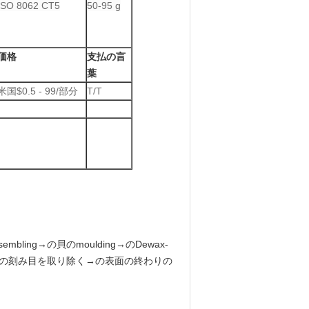
ISO 8062 CT5
50-95 g
価格
支払の言
葉
米国$0.5 - 99/部分
T/T
bling→の貝のmoulding→のDewax-
→の機械化の→の刻み目を取り除く→の表面の終わりの