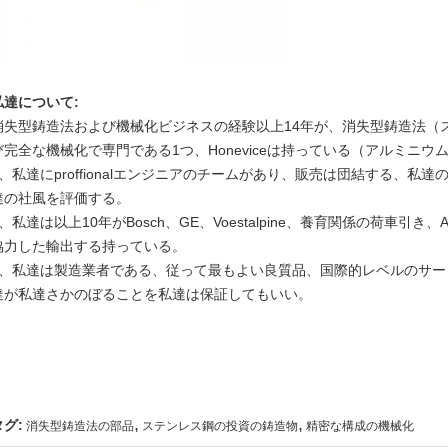
私達について:
消失型鋳造法および機械化ビジネスの経験以上14年が、消失型鋳造法（
び完全な機械化で専門である1つ、Honeviceは持っている（アルミニウ
2、私達にproffionalエンジニアのチームがあり、販売は団結する、
達の社風を評価する。
3、私達は以上10年が
Bosch、GE、Voestalpine、
養育関係の荷車引き、A
協力した
輸出する持っている
。
4、私達は製造業者である、従って最もよい良質品、国際的レベルのサ
達が私達さかのぼることを私達は保証してもいい。
,
,
タグ:
消失型鋳造法の部品
ステンレス鋼の投資の鋳造物
精密な構成の機械化