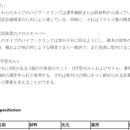
堅い
これらのタイプのパイプ・クランプは通常鋼鉄または鉄材料から成って
固定設備構造のためにより適している。同様に、それはフライス盤の構
旋回装置のクロスオーバー
このタイプのパイプ・クランプは管が十分に回るようにし、横木の競争
柵、棚および他の同じような構造でまた一般的で、また容易に取付ける
U字型ボルト
それに4部がある:2個の六角形のナット、U字型ボルトおよびサドル。
鋼鉄の通常作られて使用する。それは取付けの間にきつく締められる必要
くの重量を支えることができる。
pecifiction
名前
材料
次元
適用