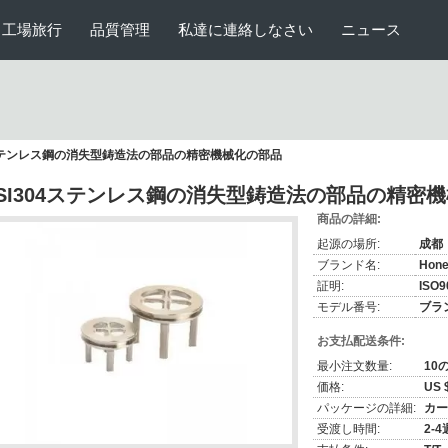
工場旅行
品質管理
私達に連絡しなさい
ニュース
04ステンレス鋼の消失型鋳造法の部品の精密機械化の部品
ISI304ステンレス鋼の消失型鋳造法の部品の精密
商品の詳細:
起源の場所:
成都
ブランド名:
Hone
証明:
ISO9
モデル番号:
ブラ
お支払配送条件:
最小注文数量:
10
価格:
US $
パッケージの詳細:
カー
受渡し時間:
2-4