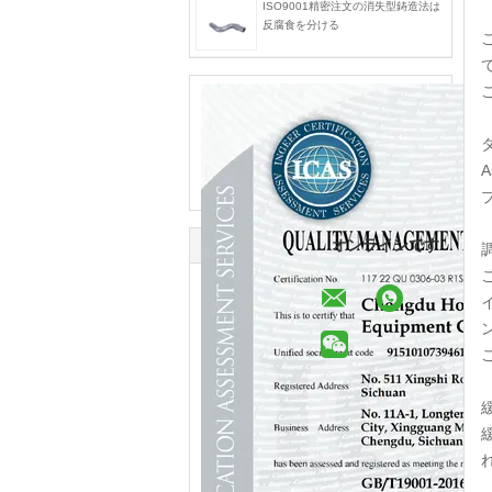
ISO9001精密注文の消失型鋳造法は
反腐食を分ける
オンラインです