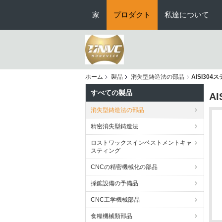
家
プロダクト
私達について
ホーム
製品
消失型鋳造法の部品
AISI3
すべての製品
A
消失型鋳造法の部品
精密消失型鋳造法
ロストワックスインベストメントキャ
スティング
CNCの精密機械化の部品
採鉱設備の予備品
CNC工学機械部品
食糧機械類部品