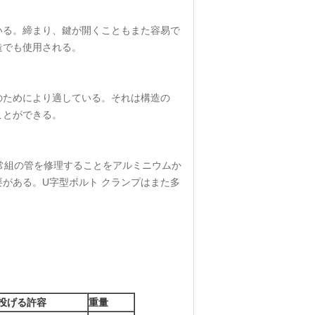
いる。締まり、鍵が開くこともまた容易で
造でも使用される。
のためにより適している。それは構造の
ことができる。
通常組の管を修理することをアルミニウムか
がある。U字型ボルト クランプはまた多
投げる許容
重量