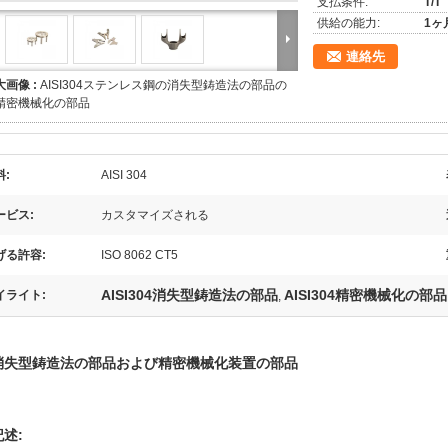
支払条件:
T/T
供給の能力:
1ヶ
連絡先
大画像 :
AISI304ステンレス鋼の消失型鋳造法の部品の
精密機械化の部品
料:
AISI 304
ービス:
カスタマイズされる
げる許容:
ISO 8062 CT5
AISI304消失型鋳造法の部品
AISI304精密機械化の部品
イライト:
,
消失型鋳造法の部品および精密機械化装置の部品
記述: