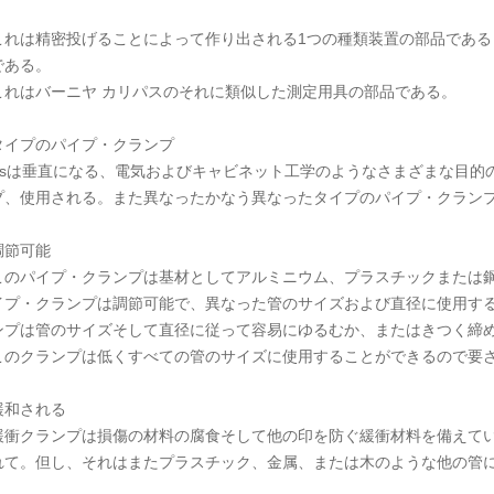
これは精密投げることによって作り出される1つの種類装置の部品である（
である。
これはバーニヤ カリパスのそれに類似した測定用具の部品である。
タイプのパイプ・クランプ
Asは垂直になる、電気およびキャビネット工学のようなさまざまな目的
プ、使用される。また異なったかなう異なったタイプのパイプ・クラン
調節可能
このパイプ・クランプは基材としてアルミニウム、プラスチックまたは
イプ・クランプは調節可能で、異なった管のサイズおよび直径に使用す
ンプは管のサイズそして直径に従って容易にゆるむか、またはきつく締
このクランプは低くすべての管のサイズに使用することができるので要
緩和される
緩衝クランプは損傷の材料の腐食そして他の印を防ぐ緩衝材料を備えて
れて。但し、それはまたプラスチック、金属、または木のような他の管