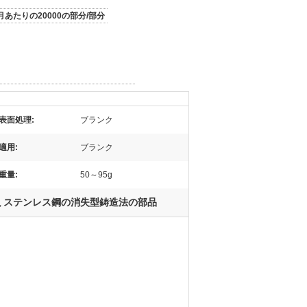
月あたりの20000の部分/部分
表面処理:
ブランク
適用:
ブランク
重量:
50～95g
ステンレス鋼の消失型鋳造法の部品
,