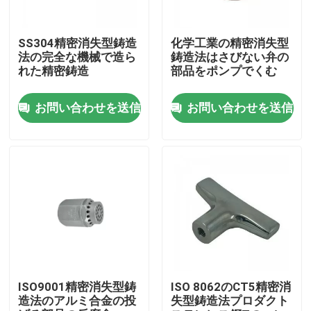
製品
SS304精密消失型鋳造
化学工業の精密消失型
法の完全な機械で造ら
鋳造法はさびない弁の
れた精密鋳造
部品をポンプでくむ
消失型鋳造法の部品
お問い合わせを送信
お問い合わせを送信
精密消失型鋳造法
ロストワックスインベストメントキャスティング
CNCの精密機械化の部品
採鉱設備の予備品
ISO9001精密消失型鋳
ISO 8062のCT5精密消
造法のアルミ合金の投
失型鋳造法プロダクト
CNC工学機械部品