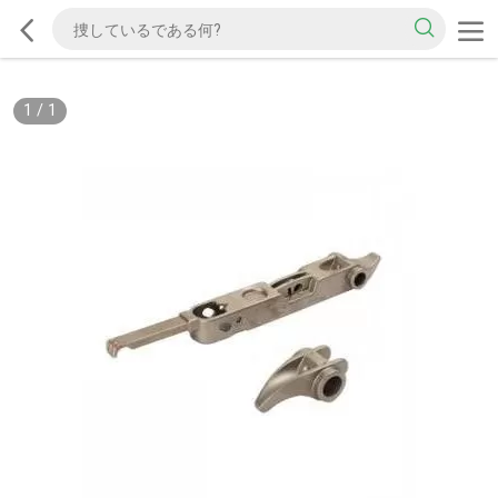
1
/
1