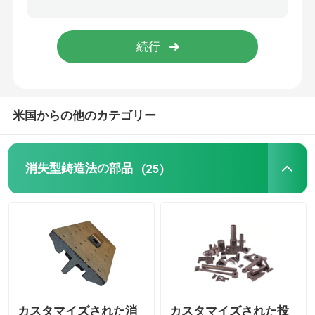
宇宙航空消失型鋳造法
電力の付属品
米国からの他のカテゴリー
CNCフライス部品
CNCは部品を回した
消失型鋳造法の部品
(25)
CNCの回転製粉の部品
カスタマイズされた消
カスタマイズされた投