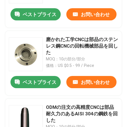
ベストプライス
お問い合わせ
工場旅行
品質管理
磨かれた工学CNCは部品のステン
レス鋼CNCの回転機械部品を回し
私達に連絡しなさい
た
MOQ：10の部分/部分
価格：US $0.5 - 99 / Piece
ニュース
ベストプライス
お問い合わせ
消失型鋳造法の部品
精密消失型鋳造法
ODMの注文の高精度CNCは部品
耐久力のあるAISI 304の鋼鉄を回
した
ロストワックスインベストメントキャスティング
MOQ：10の部分/部分