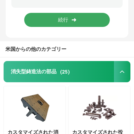
宇宙航空消失型鋳造法
電力の付属品
米国からの他のカテゴリー
CNCフライス部品
CNCは部品を回した
消失型鋳造法の部品
(25)
CNCの回転製粉の部品
カスタマイズされた消
カスタマイズされた投