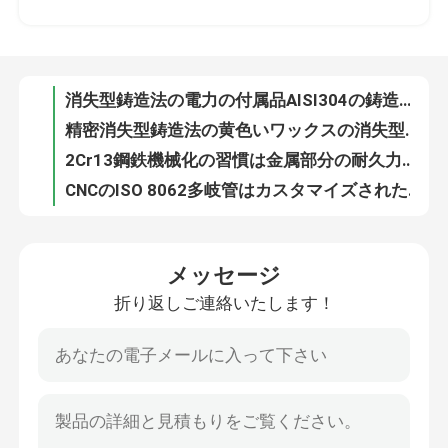
精密消失型鋳造法の黄色いワックスの消失型鋳造法鋼鉄電気用具
2Cr13鋼鉄機械化の習慣は金属部分の耐久力のある無くなったワックスの鋳造のコントロール・アームの部品を機械で造った
工場旅行
CNCのISO 8062多岐管はカスタマイズされた自動車部品を機械で造った
熱処理の無くなったワックスの消失型鋳造法の炭素鋼のトレーラーのハンドルISO9001
品質管理
化学工業の無くなったワックスの消失型鋳造法の回転式ダイヤフラム弁の部品
ステンレス鋼AISI 316Lの精密ポンプのための無くなったワックスの消失型鋳造法のインペラー
私達に連絡しなさい
ステンレス鋼の消失型鋳造法OEMは食糧装置のためのワックスの投げる部品を失った
ISO 8062 CT6 CT7の無くなったワックスの消失型鋳造法の精密はワックスの投げる部品を失った
ニュース
緑のワックスの消失型鋳造法SS 304のステンレス鋼の投げる部品
メッセージ
ISO 8062のCT5トレーラーのトラクターの自動車部品の頑丈なトレーラーのゲートの蝶番
折り返しご連絡いたします！
消失型鋳造法の部品
トレーラーの部品螺旋形ギヤ歯伝達プロフィールの強い積載量
天燃ガスの企業のための液体流量計の貝の消失型鋳造法の部品
ステンレス鋼の蝶番の葉の消失型鋳造法の部品の腐食の証拠
精密消失型鋳造法
AISI304ステンレス鋼の消失型鋳造法の部品の精密機械化の部品
粉末や金の植物のための容器の部品を投げる反錆CNCの精密機械化の部品
ロストワックスインベストメントキャスティング