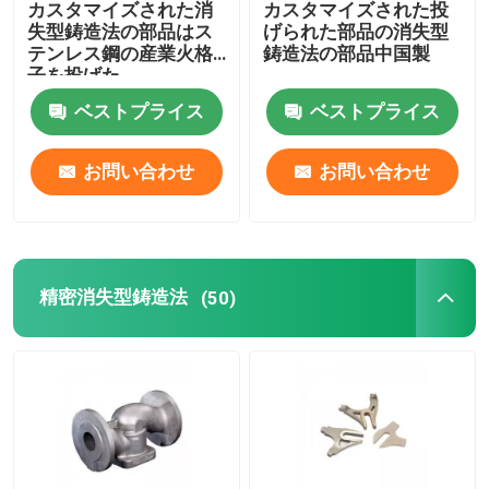
カスタマイズされた消
カスタマイズされた投
失型鋳造法の部品はス
げられた部品の消失型
宇宙航空消失型鋳造法
テンレス鋼の産業火格
鋳造法の部品中国製
子を投げた
ベストプライス
ベストプライス
電力の付属品
お問い合わせ
お問い合わせ
CNCフライス部品
CNCは部品を回した
精密消失型鋳造法
(50)
CNCの回転製粉の部品